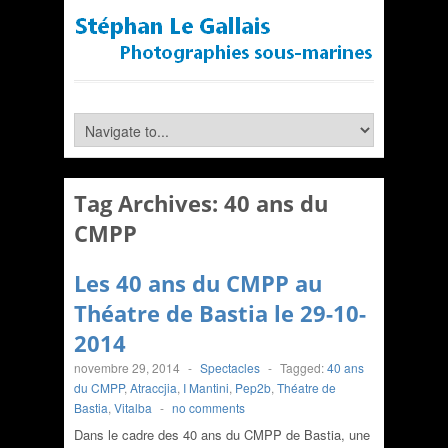
Tag Archives:
40 ans du
CMPP
Les 40 ans du CMPP au
Théatre de Bastia le 29-10-
2014
novembre 29, 2014
-
Spectacles
-
Tagged:
40 ans
du CMPP
,
Atraccjia
,
I Mantini
,
Pep2b
,
Théatre de
Bastia
,
Vitalba
-
no comments
Dans le cadre des 40 ans du CMPP de Bastia, une