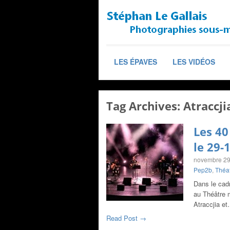
LES ÉPAVES
LES VIDÉOS
Tag Archives:
Atraccji
Les 40
le 29-
novembre 29
Pep2b
,
Théat
Dans le cad
au Théâtre m
Atraccjia e
Read Post →