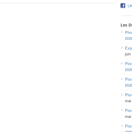
Li
Les D
Pho
202
Expo
juin
Plon
202
Plon
202
Plo
mai
Plon
mai
Plon
202