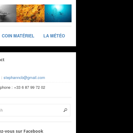
COIN MATÉRIEL
LA MÉTÉO
ct
 :
stephanncb@gmail.com
éphone : +33 6 87 99 72 02
z-vous sur Facebook