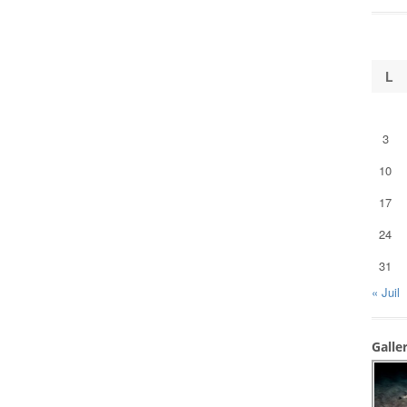
L
3
10
17
24
31
« Juil
Galle