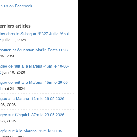
ke us on Facebook
erniers articles
tos dans le Subaqua N°327 Juillet/Aout
6
juillet 1, 2026
sition et éducation Mar’In Festa 2026
 19, 2026
gée de nuit à la Marana -16m le 10-06-
6
juin 10, 2026
gée de nuit à la Marana -15m le 29-05-
6
mai 29, 2026
ngée à la Marana -13m le 26-05-2026
 26, 2026
gée sur Cinquini -37m le 23-05-2026
 23, 2026
gée nuit à la Marana -12m le 20-05-
6
mai 20, 2026