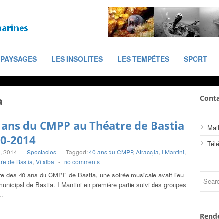
PAYSAGES
LES INSOLITES
LES TEMPÊTES
SPORT
a
Conta
 ans du CMPP au Théatre de Bastia
Mail
10-2014
Tél
, 2014
-
Spectacles
-
Tagged:
40 ans du CMPP
,
Atraccjia
,
I Mantini
,
re de Bastia
,
Vitalba
-
no comments
re des 40 ans du CMPP de Bastia, une soirée musicale avait lieu
unicipal de Bastia. I Mantini en première partie suivi des groupes
t…
Rende