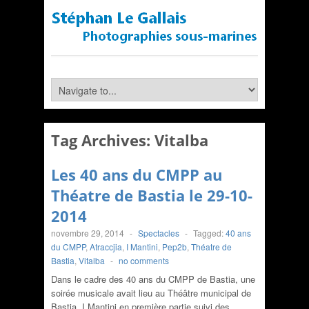
Tag Archives:
Vitalba
Les 40 ans du CMPP au
Théatre de Bastia le 29-10-
2014
novembre 29, 2014
-
Spectacles
-
Tagged:
40 ans
du CMPP
,
Atraccjia
,
I Mantini
,
Pep2b
,
Théatre de
Bastia
,
Vitalba
-
no comments
Dans le cadre des 40 ans du CMPP de Bastia, une
soirée musicale avait lieu au Théâtre municipal de
Bastia. I Mantini en première partie suivi des