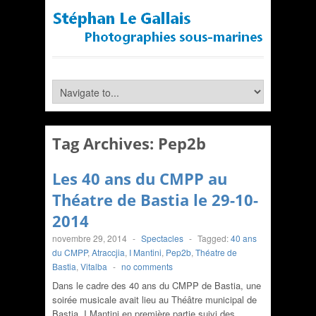
Tag Archives:
Pep2b
Les 40 ans du CMPP au
Théatre de Bastia le 29-10-
2014
novembre 29, 2014
-
Spectacles
-
Tagged:
40 ans
du CMPP
,
Atraccjia
,
I Mantini
,
Pep2b
,
Théatre de
Bastia
,
Vitalba
-
no comments
Dans le cadre des 40 ans du CMPP de Bastia, une
soirée musicale avait lieu au Théâtre municipal de
Bastia. I Mantini en première partie suivi des