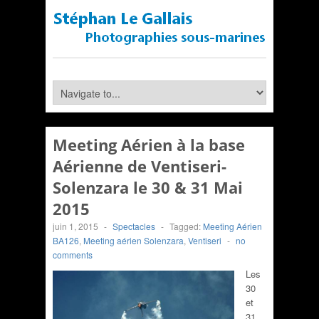
Meeting Aérien à la base
Aérienne de Ventiseri-
Solenzara le 30 & 31 Mai
2015
juin 1, 2015
-
Spectacles
-
Tagged:
Meeting Aérien
BA126
,
Meeting aérien Solenzara
,
Ventiseri
-
no
comments
Les
30
et
31