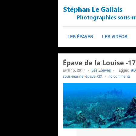
LES ÉPAVES
LES VIDÉOS
Épave de la Louise -1
avril 15, 2017
-
Les Epaves
-
Tagged:
#D
sous-marine
,
épave XIX
-
no comments