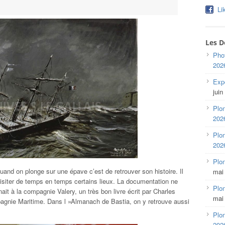
Li
Les D
Pho
202
Expo
juin
Plon
202
Plon
202
Plo
quand on plonge sur une épave c’est de retrouver son histoire. Il
mai
visiter de temps en temps certains lieux. La documentation ne
Plon
it à la compagnie Valery, un très bon livre écrit par Charles
mai
pagnie Maritime. Dans l »Almanach de Bastia, on y retrouve aussi
Plon
202