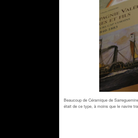
Beaucoup de Céramique de Sarreguemines 
était de ce type, à moins que le navire t