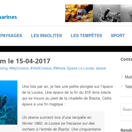
PAYSAGES
LES INSOLITES
LES TEMPÊTES
SPORT
7m le 15-04-2017
Conta
iving
,
#MyCorsica
,
#VisitCorsica
,
#Wreck
,
Epave La Louise
,
épave
Mail
Une fois par an, je fais une petite plongée sur l’épave
Tél
de la Louise. Une épave de la fin du XIX ème siècle
qui se trouve au pied de la citadelle de Bastia. Cette
épave à une fin tragique :
Un drame survient lors d’une tempête en
février 1860, la Louise se fracasse sur des
rochers à l’entrée de Bastia. Une cinquantaine
Rende