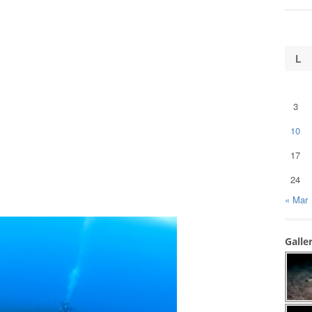
L
3
10
17
24
« Mar
Galle