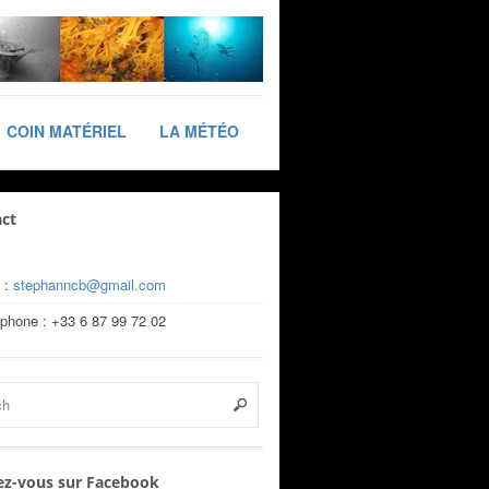
COIN MATÉRIEL
LA MÉTÉO
ct
 :
stephanncb@gmail.com
éphone : +33 6 87 99 72 02
z-vous sur Facebook