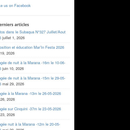
ke us on Facebook
erniers articles
tos dans le Subaqua N°327 Juillet/Aout
6
juillet 1, 2026
sition et éducation Mar’In Festa 2026
 19, 2026
gée de nuit à la Marana -16m le 10-06-
6
juin 10, 2026
gée de nuit à la Marana -15m le 29-05-
6
mai 29, 2026
ngée à la Marana -13m le 26-05-2026
 26, 2026
gée sur Cinquini -37m le 23-05-2026
 23, 2026
gée nuit à la Marana -12m le 20-05-
6
mai 20, 2026