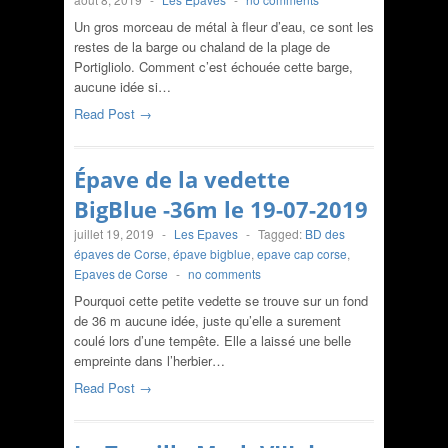
Un gros morceau de métal à fleur d’eau, ce sont les
restes de la barge ou chaland de la plage de
Portigliolo. Comment c’est échouée cette barge,
aucune idée si…
Read Post →
Épave de la vedette
BigBlue -36m le 19-07-2019
juillet 19, 2019
-
Les Epaves
-
Tagged:
BD des
épaves de Corse
,
épave bigblue
,
epave cap corse
,
Epaves de Corse
-
no comments
Pourquoi cette petite vedette se trouve sur un fond
de 36 m aucune idée, juste qu’elle a surement
coulé lors d’une tempête. Elle a laissé une belle
empreinte dans l’herbier…
Read Post →