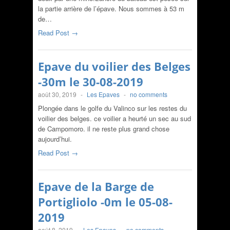
la partie arrière de l’épave. Nous sommes à 53 m
de…
Read Post →
Epave du voilier des Belges
-30m le 30-08-2019
août 30, 2019
-
Les Epaves
-
no comments
Plongée dans le golfe du Valinco sur les restes du
voilier des belges. ce voilier a heurté un sec au sud
de Campomoro. il ne reste plus grand chose
aujourd’hui.
Read Post →
Epave de la Barge de
Portigliolo -0m le 05-08-
2019
août 8, 2019
-
Les Epaves
-
no comments