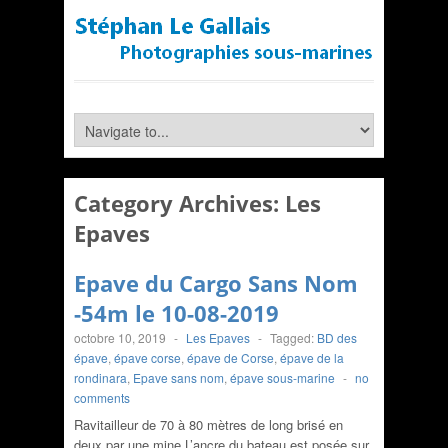
Category Archives:
Les
Epaves
Epave du Cargo Sans Nom
-54m le 10-08-2019
octobre 10, 2019
-
Les Epaves
-
Tagged:
BD des
épave
,
épave corse
,
épave de Corse
,
épave de la
rondinara
,
Epave sans nom
,
épave sous-marine
-
no
comments
Ravitailleur de 70 à 80 mètres de long brisé en
deux par une mine.L’ancre du bateau est posée sur