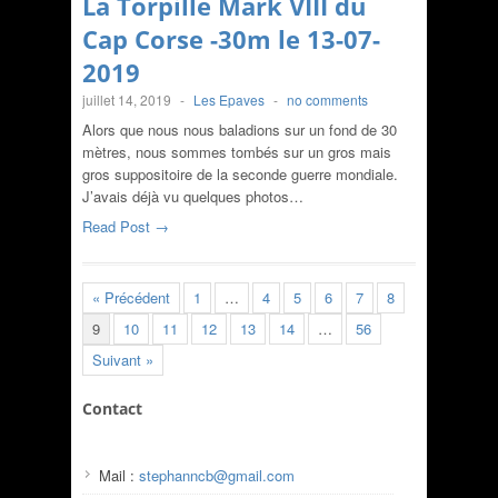
La Torpille Mark VIII du
Cap Corse -30m le 13-07-
2019
juillet 14, 2019
-
Les Epaves
-
no comments
Alors que nous nous baladions sur un fond de 30
mètres, nous sommes tombés sur un gros mais
gros suppositoire de la seconde guerre mondiale.
J’avais déjà vu quelques photos…
Read Post →
« Précédent
1
…
4
5
6
7
8
9
10
11
12
13
14
…
56
Suivant »
Contact
Mail :
stephanncb@gmail.com