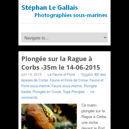
Plongée sur la Rague à
Corbs -35m le 14-06-2015
juin 14, 2015
-
La Faune et Flore
-
Tagged:
BD des
épaves de Corse
,
Faune et Flore de Corse
,
Faune et
Flore sous-marine
,
Faune sous-marine
,
Plongée
bastia
,
Plongée en Corse
,
Toga Plongée
-
no
comments
Ce matin
plongée sur la
Rague à Corbs,
une roche
devant le Port