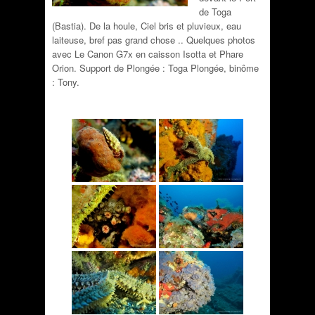
de Toga
(Bastia). De la houle, Ciel bris et pluvieux, eau
laiteuse, bref pas grand chose .. Quelques photos
avec Le Canon G7x en caisson Isotta et Phare
Orion. Support de Plongée : Toga Plongée, binôme
: Tony.